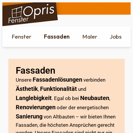
Fenster
Fassaden
Maler
Jobs
Fassaden
Fassadenlösungen
Unsere
verbinden
Ästhetik
Funktionalität
,
und
Langlebigkeit
Neubauten
. Egal ob bei
,
Renovierungen
oder der energetischen
Sanierung
von Altbauten – wir bieten Ihnen
Fassaden, die höchsten Ansprüchen gerecht
werden. Unsere Fassaden sind nicht nur ein